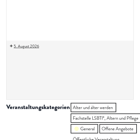
Anders
Altern
Offene
queere
Suchtgruppe
5. August 2026
Frühstücksclub
Couchgespräch
+
Veranstaltungskategorien
Alter und älter werden
Fachstelle LSBTI*, Altern und Pflege
General
Offene Angebote
Öffentliche Veranstaltung