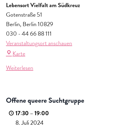
Lebensort Vielfalt am Südkreuz
Gotenstraße 51
Berlin
,
Berlin
10829
030 - 44 66 88 111
Veranstaltungsort anschauen
Lebensort
Karte
Vielfalt
Weiterlesen
am
Offene
Südkreuz
queere
Suchtgruppe
Offene queere Suchtgruppe
17:30
–
19:00
8. Juli 2024