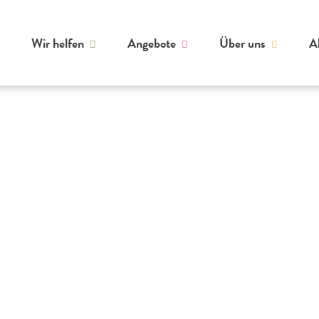
Wir helfen
Angebote
Über uns
A