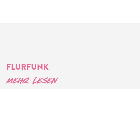
FLURFUNK
GRABSTÄTTE FÜR LSBTI*