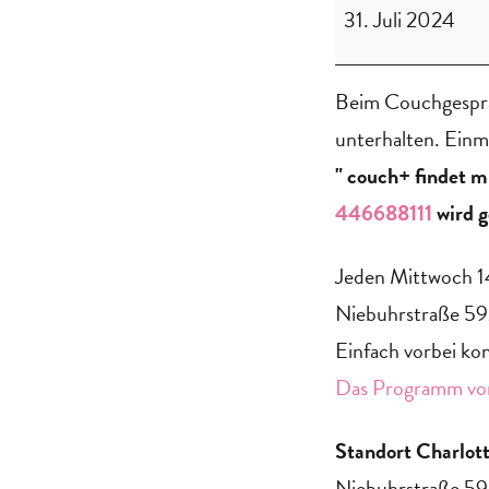
31. Juli 2024
Beim Couchgesprä
unterhalten. Ein
" couch+ findet 
446688111
wird g
‍Jeden Mittwoch 1
Niebuhrstraße 59
Einfach vorbei k
Das Programm von
Standort Charlot
Niebuhrstraße 5