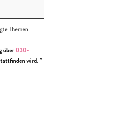
egte Themen
ng über
030-
tattfinden wird. "