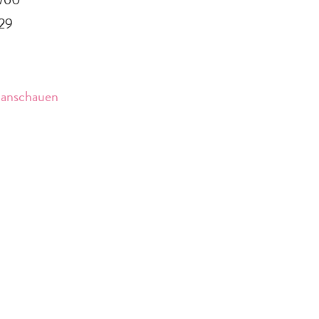
29
 anschauen
enburg