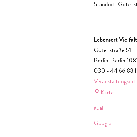
Standort: Gotenst
Lebensort Vielfa
Gotenstraße 51
Berlin
,
Berlin
108
030 - 44 66 88 1
Veranstaltungsort
Lebensor
Karte
Vielfalt
iCal
am
Südkreuz
Google