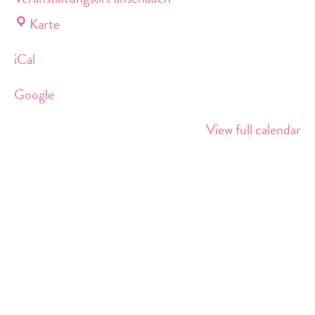
Lebensort
Karte
Vielfalt
iCal
am
Südkreuz
Google
View full calendar