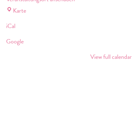
Lebensort
Karte
Vielfalt
iCal
am
Südkreuz
Google
View full calendar