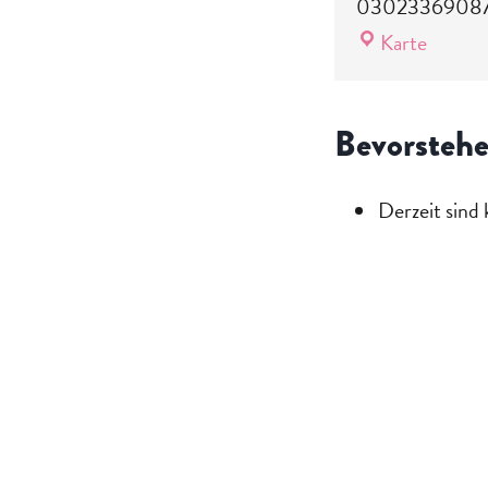
0302336908
Stando
Karte
Charlo
Bevorstehe
Derzeit sind