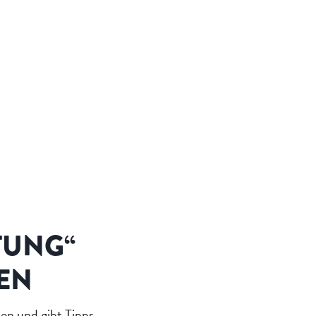
TUNG“
LEN
en und gibt Tipps