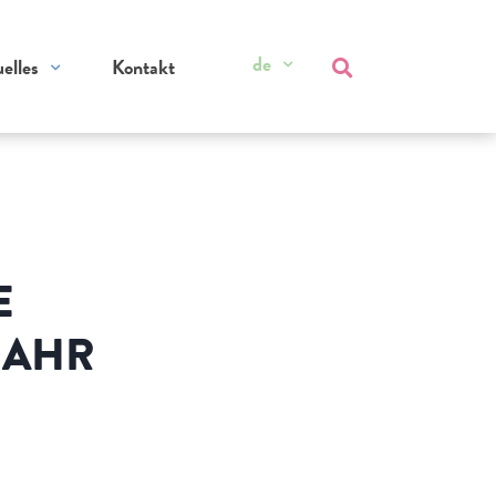
de
elles
Kontakt
E
JAHR