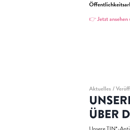
Öffentlichkeitsar
👉
Jetzt ansehen
Aktuelles
Veröf
UNSERE
ÜBER D
Unsere TIN*-Antig