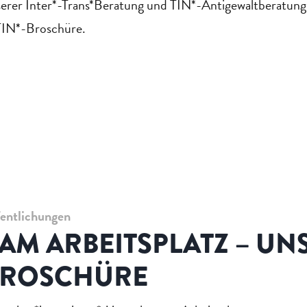
erer Inter*-Trans*Beratung und TIN*-Antigewaltberatung 
 TIN*-Broschüre.
fentlichungen
 AM ARBEITSPLATZ – UN
BROSCHÜRE