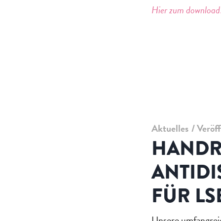
Hier zum download
Aktuelles
Veröf
HANDR
ANTID
FÜR LS
Unsere umfangreic