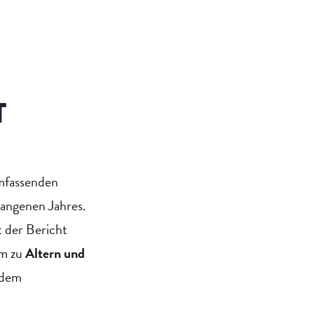
T
umfassenden
gangenen Jahres.
 der Bericht
em zu
Altern und
rdem