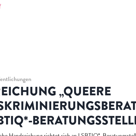
!
fentlichungen
EICHUNG „QUEERE
ISKRIMINIERUNGSBERA
BTIQ*-BERATUNGSSTEL
he Handreichung richtet sich an LSBTIQ*-Beratungsstell