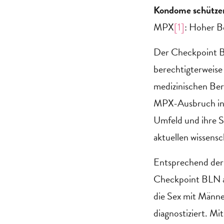
Kondome schützen
MPX
[1]
: Hoher B
Der Checkpoint BL
berechtigterweise
medizinischen Be
MPX-Ausbruch in B
Umfeld und ihre S
aktuellen wissensc
Entsprechend der
Checkpoint BLN a
die Sex mit Männ
diagnostiziert. Mi