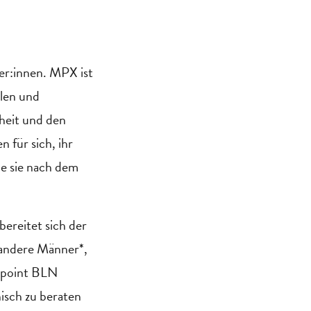
er:innen. MPX ist
alen und
heit und den
 für sich, ihr
be sie nach dem
 bereitet sich der
andere Männer*,
ckpoint BLN
nisch zu beraten