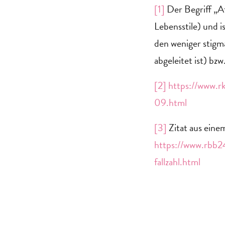
[1]
Der Begriff „Af
Lebensstile) und i
den weniger stigm
abgeleitet ist) bz
[2]
https://www.
09.html
[3]
Zitat aus einem
https://www.rbb2
fallzahl.html