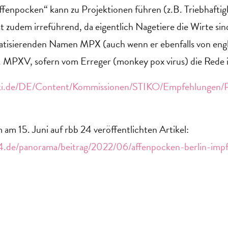
fenpocken“ kann zu Projektionen führen (z.B. Triebhaftigk
st zudem irreführend, da eigentlich Nagetiere die Wirte si
atisierenden Namen MPX (auch wenn er ebenfalls von eng
w. MPXV, sofern vom Erreger (monkey pox virus) die Rede i
rki.de/DE/Content/Kommissionen/STIKO/Empfehlunge
 am 15. Juni auf rbb 24 veröffentlichten Artikel:
4.de/panorama/beitrag/2022/06/affenpocken-berlin-impf