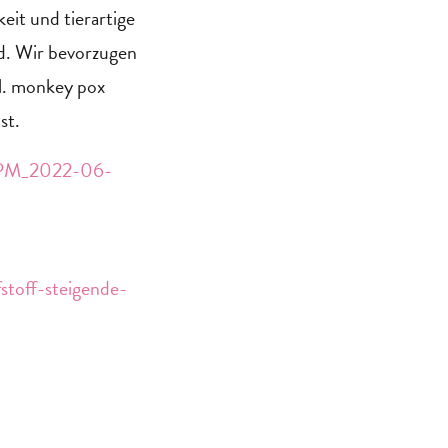
eit und tierartige
nd. Wir bevorzugen
l. monkey pox
st.
n/PM_2022-06-
stoff-steigende-