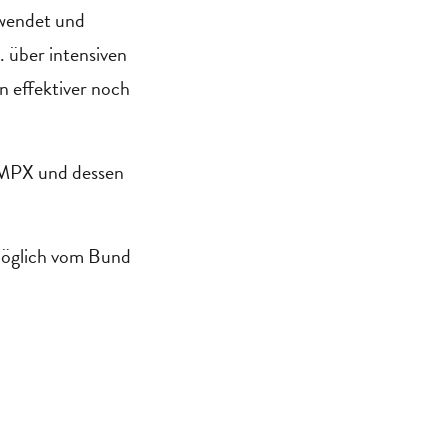
rwendet und
 über intensiven
n effektiver noch
u MPX und dessen
tmöglich vom Bund