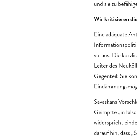
und sie zu befähig
Wir kritisieren d
Eine adäquate Ant
Informationspolit
voraus. Die kürzli
Leiter des Neuköl
Gegenteil: Sie kon
Eindämmungsmögli
Savaskans Vorschl
Geimpfte „in fals
widerspricht eind
darauf hin, dass 