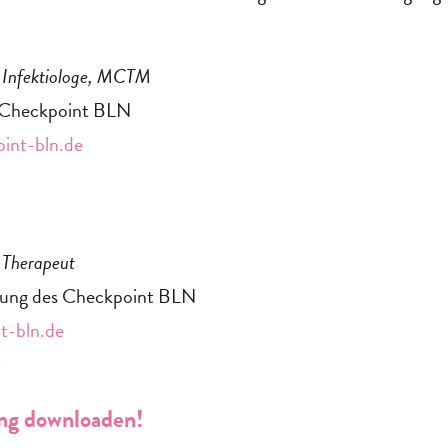
, Infektiologe, MCTM
 Checkpoint BLN
int-bln.de
 Therapeut
itung des Checkpoint BLN
t-bln.de
6
ung downloaden!