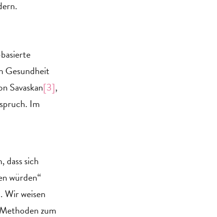
dern.
basierte
en Gesundheit
von Savaskan
[3]
,
nspruch. Im
, dass sich
gen würden“
. Wir weisen
ch Methoden zum