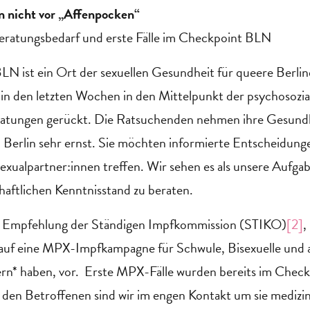
 nicht vor „Affenpocken“
eratungsbedarf und erste Fälle im Checkpoint BLN
N ist ein Ort der sexuellen Gesundheit für queere Berlin
 in den letzten Wochen in den Mittelpunkt der psychosozi
ratungen gerückt. Die Ratsuchenden nehmen ihre Gesund
erlin sehr ernst. Sie möchten informierte Entscheidungen
exualpartner:innen treffen. Wir sehen es als unsere Aufga
haftlichen Kenntnisstand zu beraten.
 Empfehlung der Ständigen Impfkommission (STIKO)
[2]
,
uf eine MPX-Impfkampagne für Schwule, Bisexuelle und 
ern* haben, vor. Erste MPX-Fälle wurden bereits im Che
t den Betroffenen sind wir im engen Kontakt um sie medizi