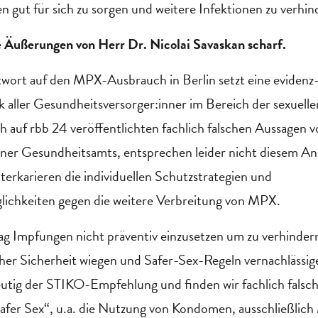
en gut für sich zu sorgen und weitere Infektionen zu verhin
ie Äußerungen von Herr Dr. Nicolai Savaskan scharf.
wort auf den MPX-Ausbrauch in Berlin setzt eine evidenz-
ik aller Gesundheitsversorger:inner im Bereich der sexuell
ch auf rbb 24 veröffentlichten fachlich falschen Aussagen 
lner Gesundheitsamts, entsprechen leider nicht diesem A
terkarieren die individuellen Schutzstrategien und
chkeiten gegen die weitere Verbreitung von MPX.
ag Impfungen nicht präventiv einzusetzen um zu verhindern
cher Sicherheit wiegen und Safer-Sex-Regeln vernachlässi
eutig der STIKO-Empfehlung und finden wir fachlich falsch
„Safer Sex“, u.a. die Nutzung von Kondomen, ausschließli