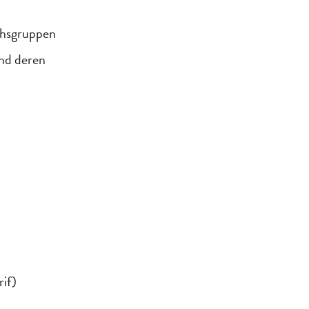
chsgruppen
nd deren
rif)