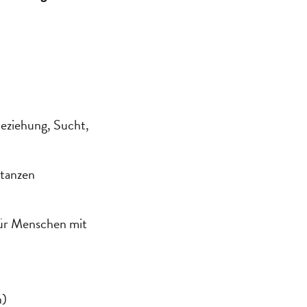
eziehung, Sucht,
stanzen
ür Menschen mit
n)