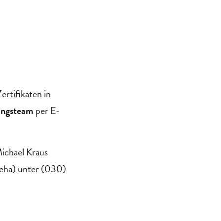
rtifikaten in
ungsteam
per E-
Michael Kraus
eha) unter (030)