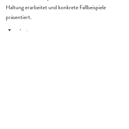
Haltung erarbeitet und konkrete Fallbeispiele
präsentiert.
Termine:
19.02.25
10.04.25
12.05.25
24.07.25
05.09.25
Anmeldung:
qualifizierungsoffensive@schwulenberatungberlin.de